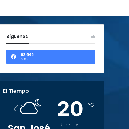
Síguenos
62.645
Fans
El Tiempo
20
℃
San José
21º - 19º