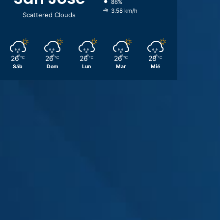
86%
3.58 km/h
Scattered Clouds
26
26
26
26
28
℃
℃
℃
℃
℃
Sáb
Dom
Lun
Mar
Mié