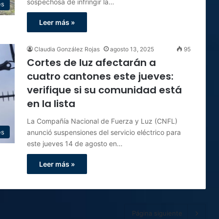
sospechosa de infringir la…
es
Leer más »
Claudia González Rojas
agosto 13, 2025
95
Cortes de luz afectarán a
cuatro cantones este jueves:
verifique si su comunidad está
en la lista
La Compañía Nacional de Fuerza y Luz (CNFL)
anunció suspensiones del servicio eléctrico para
es
este jueves 14 de agosto en…
Leer más »
Página siguiente