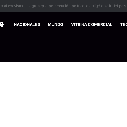
 se suma a la economía circular
HOME
NACIONALES
MUNDO
VITRINA COMERCIAL
TE