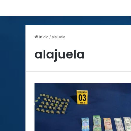
Inicio
/
alajuela
alajuela