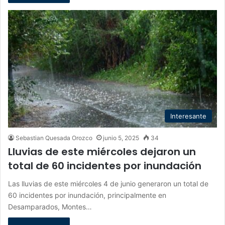
Interesante
Sebastian Quesada Orozco
junio 5, 2025
34
Lluvias de este miércoles dejaron un
total de 60 incidentes por inundación
Las lluvias de este miércoles 4 de junio generaron un total de
60 incidentes por inundación, principalmente en
Desamparados, Montes…