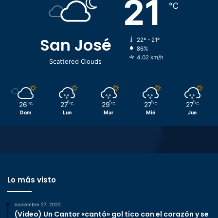
21
℃
San José
22º - 21º
86%
4.02 km/h
Scattered Clouds
26
27
29
27
27
℃
℃
℃
℃
℃
Dom
Lun
Mar
Mié
Jue
Lo más visto
noviembre 27, 2022
(Video) Un Cantor «cantó» gol tico con el corazón y se