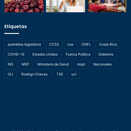
Etiquetas
asamblea legislativa
CCSS
cne
CNFL
Costa Rica
COVID-19
Estados Unidos
Fuerza Pública
Gobierno
INS
MEP
Ministerio de Salud
mopt
Nacionales
OIJ
Rodrigo Chaves.
TSE
ucr