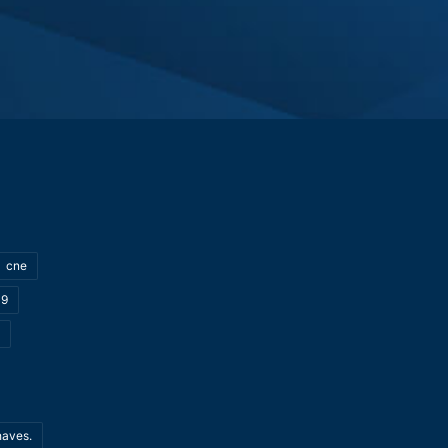
cne
19
haves.