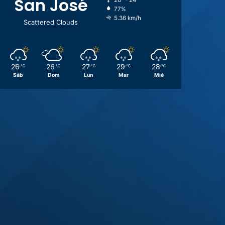
San José
26º - 24º
77%
5.36 km/h
Scattered Clouds
26
26
27
29
28
℃
℃
℃
℃
℃
Sáb
Dom
Lun
Mar
Mié