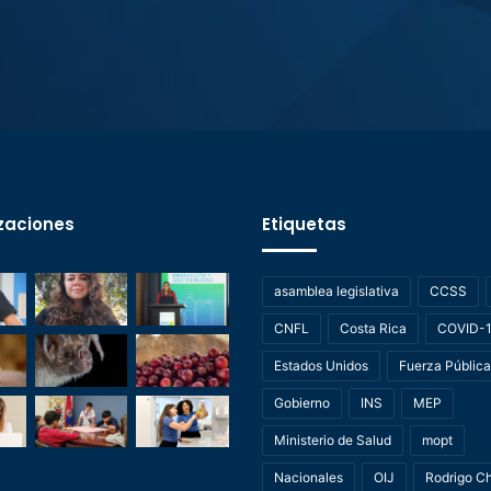
zaciones
Etiquetas
asamblea legislativa
CCSS
CNFL
Costa Rica
COVID-
Estados Unidos
Fuerza Pública
Gobierno
INS
MEP
Ministerio de Salud
mopt
Nacionales
OIJ
Rodrigo C