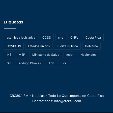
Etiquetas
asamblea legislativa
CCSS
cne
CNFL
Costa Rica
COVID-19
Estados Unidos
Fuerza Pública
Gobierno
INS
MEP
Ministerio de Salud
mopt
Nacionales
OIJ
Rodrigo Chaves.
TSE
ucr
CRC89.1 FM - Noticias - Todo Lo Que Importa en Costa Rica
Contáctanos: info@crc891.com