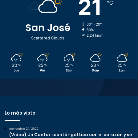
21
℃
San José
30º - 20º
83%
2.24 km/h
Scattered Clouds
30
25
25
23
25
℃
℃
℃
℃
℃
Jue
Vie
Sáb
Dom
Lun
Lo más visto
noviembre 27, 2022
(Video) Un Cantor «cantó» gol tico con el corazón y se