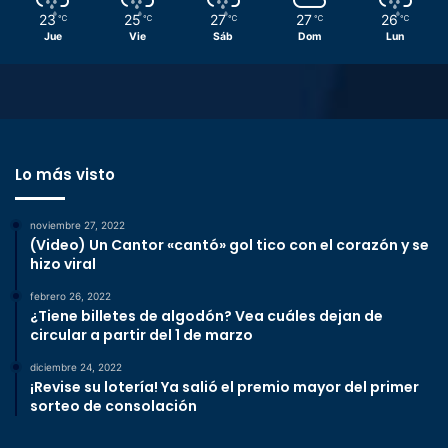
23
25
27
27
26
℃
℃
℃
℃
℃
Jue
Vie
Sáb
Dom
Lun
Lo más visto
noviembre 27, 2022
(Video) Un Cantor «cantó» gol tico con el corazón y se
hizo viral
febrero 26, 2022
¿Tiene billetes de algodón? Vea cuáles dejan de
circular a partir del 1 de marzo
diciembre 24, 2022
¡Revise su lotería! Ya salió el premio mayor del primer
sorteo de consolación