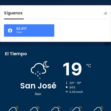
Síguenos
62.617
Fans
El Tiempo
19
℃
San José
20º - 19º
94%
0.45 km/h
Rain