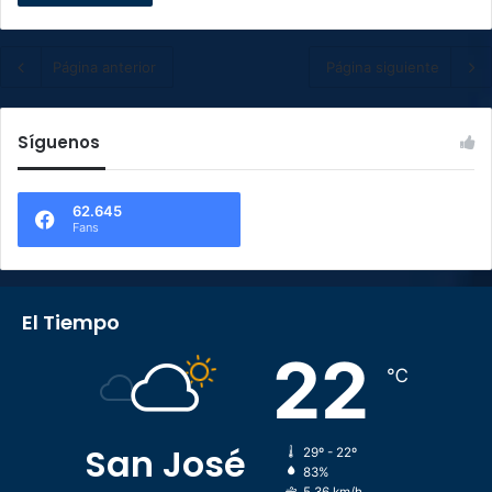
Página anterior
Página siguiente
Síguenos
62.645
Fans
El Tiempo
22
℃
San José
29º - 22º
83%
5.36 km/h