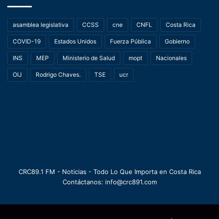
asamblea legislativa
CCSS
cne
CNFL
Costa Rica
COVID-19
Estados Unidos
Fuerza Pública
Gobierno
INS
MEP
Ministerio de Salud
mopt
Nacionales
OIJ
Rodrigo Chaves.
TSE
ucr
CRC89.1 FM - Noticias - Todo Lo Que Importa en Costa Rica
Contáctanos: info@crc891.com