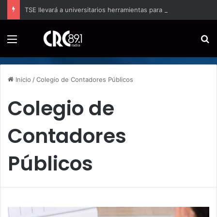
TSE llevará a universitarios herramientas para enfrentar la desinformación en redes sociales
Menú
B
Inicio
/
Colegio de Contadores Públicos
Colegio de
Contadores
Públicos