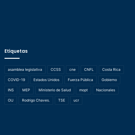
Etiquetas
asamblea legislativa
CCSS
cne
CNFL
Costa Rica
COVID-19
Estados Unidos
Fuerza Pública
Gobierno
INS
MEP
Ministerio de Salud
mopt
Nacionales
OIJ
Rodrigo Chaves.
TSE
ucr