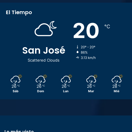
El Tiempo
20
℃
San José
20º - 20º
86%
3.13 km/h
Scattered Clouds
26
26
26
26
28
℃
℃
℃
℃
℃
Sáb
Dom
Lun
Mar
Mié
Lo más visto