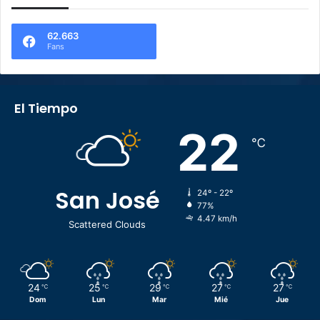
62.663
Fans
El Tiempo
22
℃
San José
24º - 22º
77%
4.47 km/h
Scattered Clouds
24
25
29
27
27
℃
℃
℃
℃
℃
Dom
Lun
Mar
Mié
Jue