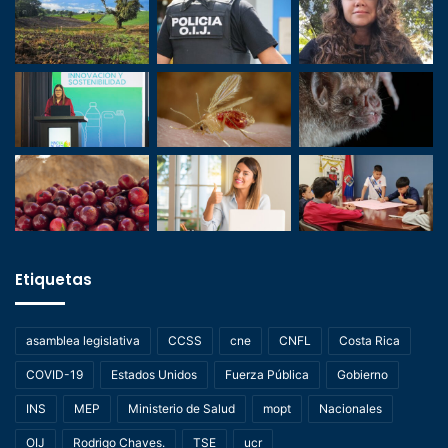
Etiquetas
asamblea legislativa
CCSS
cne
CNFL
Costa Rica
COVID-19
Estados Unidos
Fuerza Pública
Gobierno
INS
MEP
Ministerio de Salud
mopt
Nacionales
OIJ
Rodrigo Chaves.
TSE
ucr