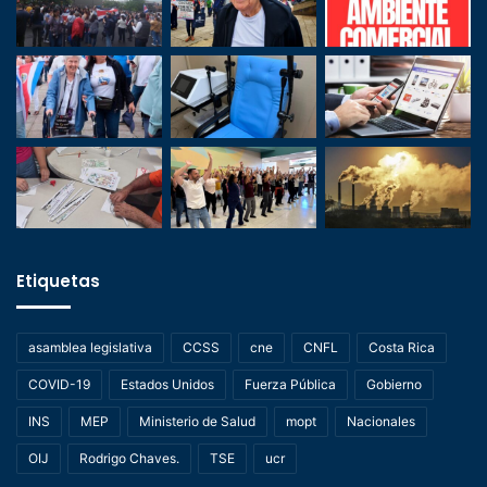
Etiquetas
asamblea legislativa
CCSS
cne
CNFL
Costa Rica
COVID-19
Estados Unidos
Fuerza Pública
Gobierno
INS
MEP
Ministerio de Salud
mopt
Nacionales
OIJ
Rodrigo Chaves.
TSE
ucr