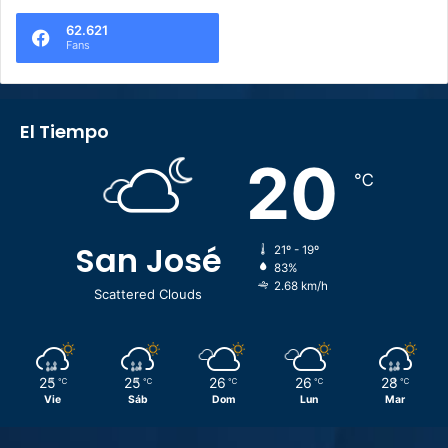
62.621
Fans
El Tiempo
20
℃
San José
21º - 19º
83%
2.68 km/h
Scattered Clouds
25
25
26
26
28
℃
℃
℃
℃
℃
Vie
Sáb
Dom
Lun
Mar