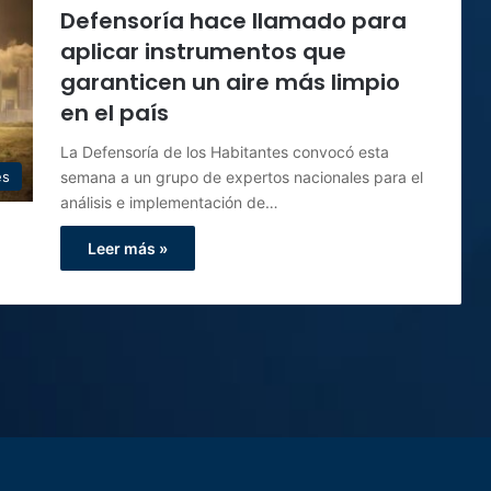
Defensoría hace llamado para
aplicar instrumentos que
garanticen un aire más limpio
en el país
La Defensoría de los Habitantes convocó esta
semana a un grupo de expertos nacionales para el
es
análisis e implementación de…
Leer más »