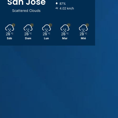
San José
87%
4.02 km/h
Scattered Clouds
26
26
26
26
28
℃
℃
℃
℃
℃
Sáb
Dom
Lun
Mar
Mié