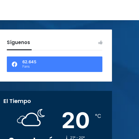
Síguenos
62.645
Fans
El Tiempo
20
℃
21º - 20º