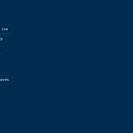
cne
19
haves.