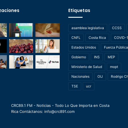
zaciones
Etiquetas
asamblea legislativa
CCSS
CNFL
Costa Rica
COVID-
Estados Unidos
Fuerza Pública
Gobierno
INS
MEP
Ministerio de Salud
mopt
Nacionales
OIJ
Rodrigo C
TSE
ucr
CRC89.1 FM - Noticias - Todo Lo Que Importa en Costa
Rica Contáctanos: info@crc891.com