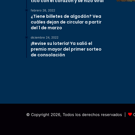
tico con el corazón y se hizo viral
febrero 26, 2022
¿Tiene billetes de algodón? Vea
cuáles dejan de circular a partir
del 1 de marzo
diciembre 24, 2022
¡Revise su lotería! Ya salió el
premio mayor del primer sorteo
de consolación
© Copyright 2026, Todos los derechos reservados |