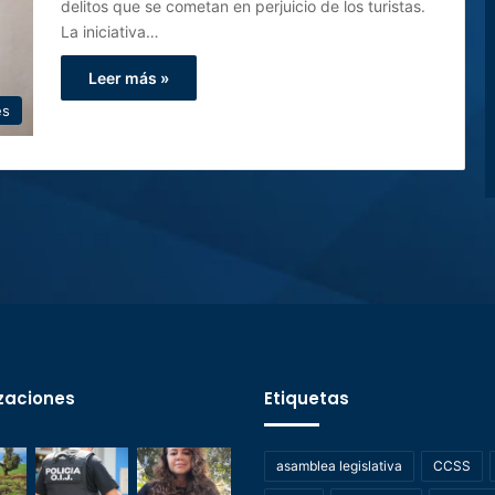
delitos que se cometan en perjuicio de los turistas.
La iniciativa…
Leer más »
es
zaciones
Etiquetas
asamblea legislativa
CCSS