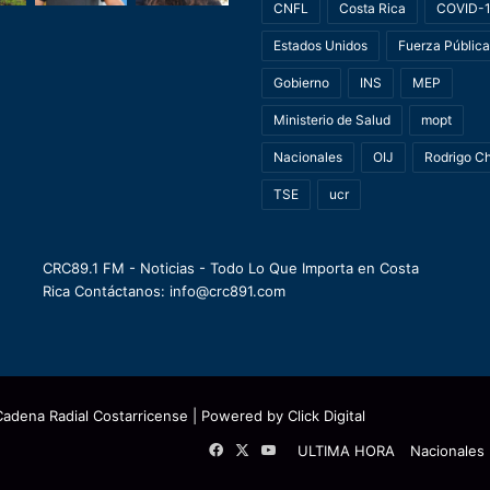
CNFL
Costa Rica
COVID-
Estados Unidos
Fuerza Pública
Gobierno
INS
MEP
Ministerio de Salud
mopt
Nacionales
OIJ
Rodrigo C
TSE
ucr
CRC89.1 FM - Noticias - Todo Lo Que Importa en Costa
Rica Contáctanos: info@crc891.com
Cadena Radial Costarricense
| Powered by
Click Digital
Facebook
X
YouTube
ULTIMA HORA
Nacionales