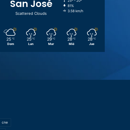
San José
25º - 20º
81%
3.58 km/h
Scattered Clouds
25
25
29
28
28
℃
℃
℃
℃
℃
Dom
Lun
Mar
Mié
Jue
cne