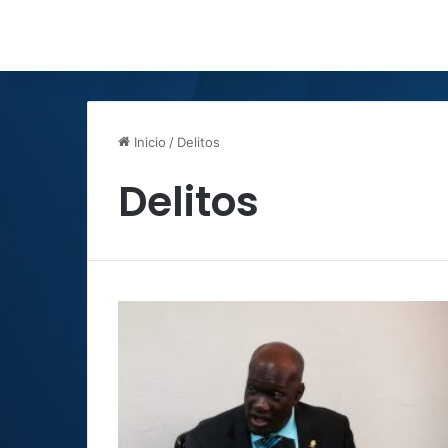
Inicio
/
Delitos
Delitos