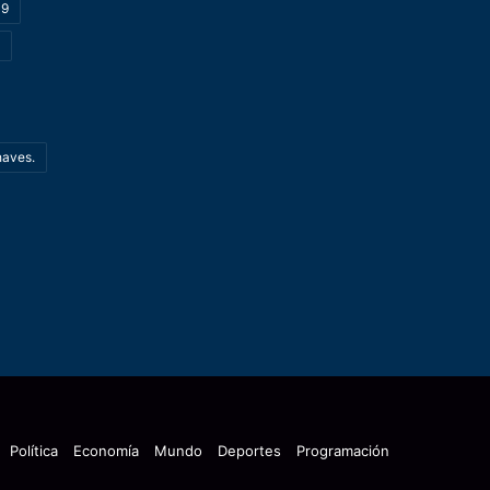
19
haves.
Política
Economía
Mundo
Deportes
Programación