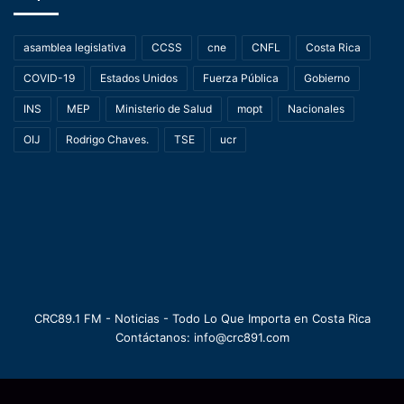
asamblea legislativa
CCSS
cne
CNFL
Costa Rica
COVID-19
Estados Unidos
Fuerza Pública
Gobierno
INS
MEP
Ministerio de Salud
mopt
Nacionales
OIJ
Rodrigo Chaves.
TSE
ucr
CRC89.1 FM - Noticias - Todo Lo Que Importa en Costa Rica
Contáctanos: info@crc891.com