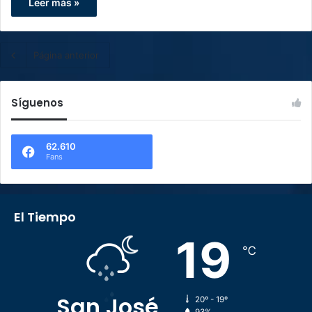
Leer más »
Página anterior
Síguenos
62.610
Fans
El Tiempo
19
℃
San José
20º - 19º
93%