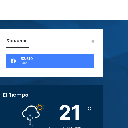
Síguenos
62.610
Fans
El Tiempo
21
℃