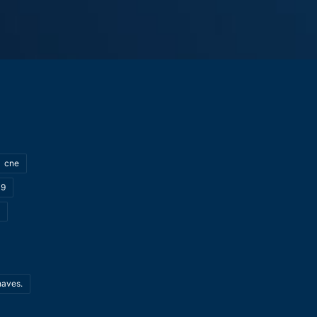
cne
19
haves.