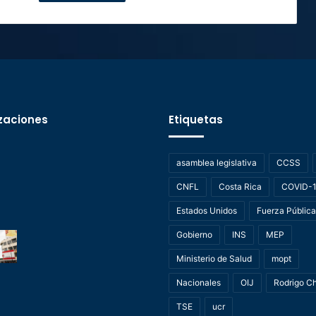
zaciones
Etiquetas
asamblea legislativa
CCSS
CNFL
Costa Rica
COVID-
Estados Unidos
Fuerza Pública
Gobierno
INS
MEP
Ministerio de Salud
mopt
Nacionales
OIJ
Rodrigo C
TSE
ucr