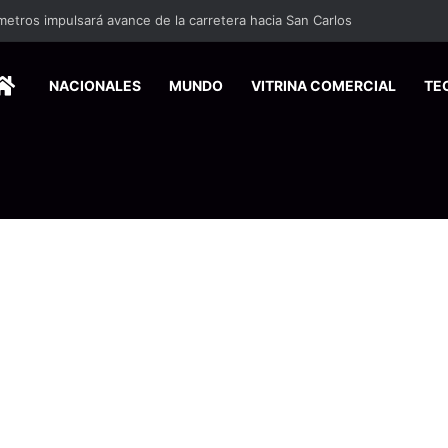
29 elevará el riesgo de inundaciones y deslizamientos este miércoles
HOME
NACIONALES
MUNDO
VITRINA COMERCIAL
TE