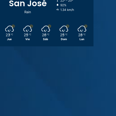
San José
22º - 20º
92%
1.34 km/h
Rain
23
25
26
25
28
℃
℃
℃
℃
℃
Jue
Vie
Sáb
Dom
Lun