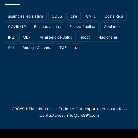
asamblea legislativa
CCSS
cne
CNFL
Costa Rica
COVID-19
Estados Unidos
Fuerza Pública
Gobierno
INS
MEP
Ministerio de Salud
mopt
Nacionales
OIJ
Rodrigo Chaves.
TSE
ucr
CRC89.1 FM - Noticias - Todo Lo Que Importa en Costa Rica
Contáctanos: info@crc891.com