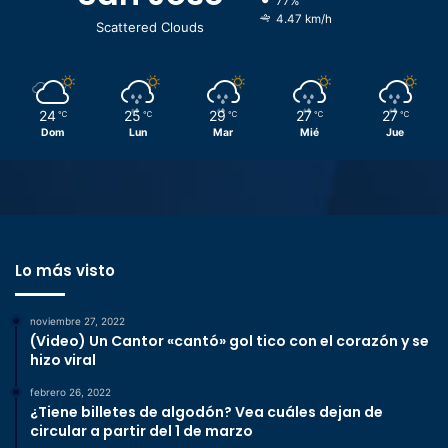
77%
4.47 km/h
Scattered Clouds
24
25
29
27
27
℃
℃
℃
℃
℃
Dom
Lun
Mar
Mié
Jue
Lo más visto
noviembre 27, 2022
(Video) Un Cantor «cantó» gol tico con el corazón y se
hizo viral
febrero 26, 2022
¿Tiene billetes de algodón? Vea cuáles dejan de
circular a partir del 1 de marzo