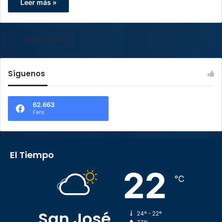
Leer más »
Página anterior
Síguenos
62.663
Fans
El Tiempo
22
℃
San José
24º - 22º