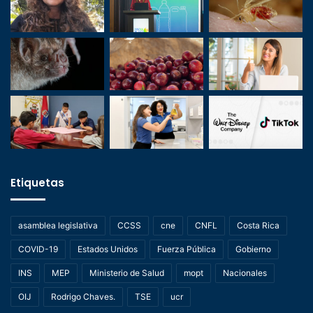
Etiquetas
asamblea legislativa
CCSS
cne
CNFL
Costa Rica
COVID-19
Estados Unidos
Fuerza Pública
Gobierno
INS
MEP
Ministerio de Salud
mopt
Nacionales
OIJ
Rodrigo Chaves.
TSE
ucr