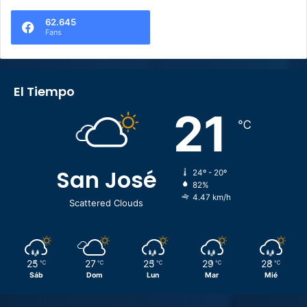
62.645
Fans
El Tiempo
21
℃
San José
24º - 20º
82%
4.47 km/h
Scattered Clouds
25
27
25
29
28
℃
℃
℃
℃
℃
Sáb
Dom
Lun
Mar
Mié