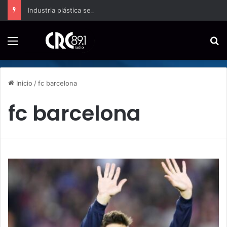
Industria plástica se suma a la economía circular
Menú
B
Inicio
/
fc barcelona
fc barcelona