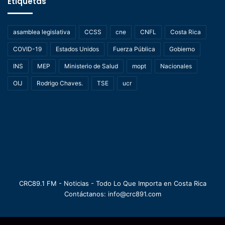
Etiquetas
asamblea legislativa
CCSS
cne
CNFL
Costa Rica
COVID-19
Estados Unidos
Fuerza Pública
Gobierno
INS
MEP
Ministerio de Salud
mopt
Nacionales
OIJ
Rodrigo Chaves.
TSE
ucr
CRC89.1 FM - Noticias - Todo Lo Que Importa en Costa Rica
Contáctanos: info@crc891.com