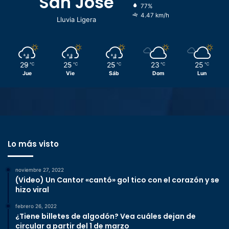
San José
77%
4.47 km/h
Lluvia Ligera
29
25
25
23
25
℃
℃
℃
℃
℃
Jue
Vie
Sáb
Dom
Lun
Lo más visto
noviembre 27, 2022
(Video) Un Cantor «cantó» gol tico con el corazón y se
hizo viral
febrero 26, 2022
¿Tiene billetes de algodón? Vea cuáles dejan de
circular a partir del 1 de marzo