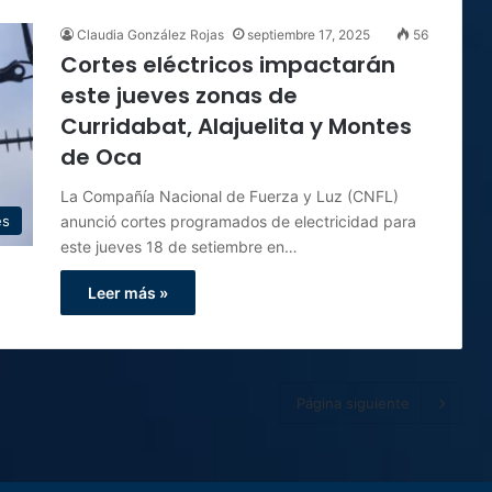
Claudia González Rojas
septiembre 17, 2025
56
Cortes eléctricos impactarán
este jueves zonas de
Curridabat, Alajuelita y Montes
de Oca
La Compañía Nacional de Fuerza y Luz (CNFL)
anunció cortes programados de electricidad para
es
este jueves 18 de setiembre en…
Leer más »
Página siguiente