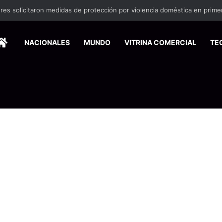
o debutará en el Festival de Cine de Nueva York
HOME
NACIONALES
MUNDO
VITRINA COMERCIAL
TE