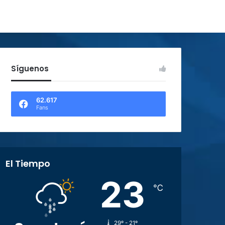
Síguenos
62.617
Fans
El Tiempo
23
℃
29º - 21º