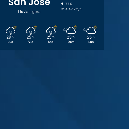
San José
77%
4.47 km/h
Lluvia Ligera
29
25
25
23
25
℃
℃
℃
℃
℃
Jue
Vie
Sáb
Dom
Lun