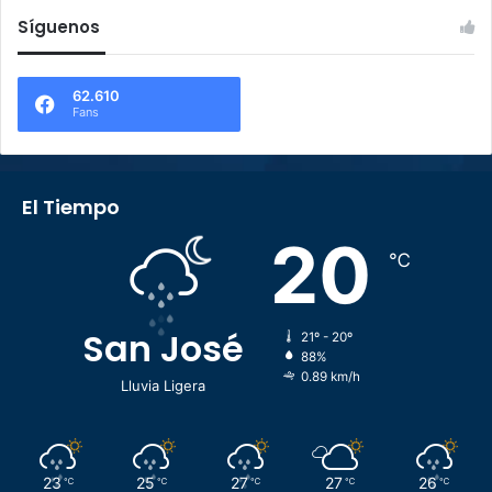
Síguenos
62.610
Fans
El Tiempo
20
℃
San José
21º - 20º
88%
0.89 km/h
Lluvia Ligera
23
25
27
27
26
℃
℃
℃
℃
℃