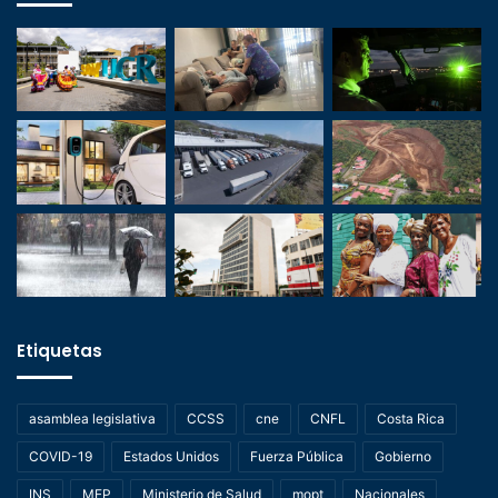
Etiquetas
asamblea legislativa
CCSS
cne
CNFL
Costa Rica
COVID-19
Estados Unidos
Fuerza Pública
Gobierno
INS
MEP
Ministerio de Salud
mopt
Nacionales