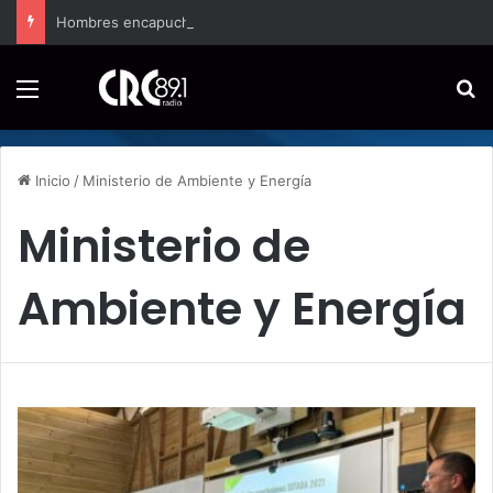
Hombres encapuchados ingresan a hospital de Nicoya y matan a paciente a balazos
Menú
B
Inicio
/
Ministerio de Ambiente y Energía
Ministerio de
Ambiente y Energía