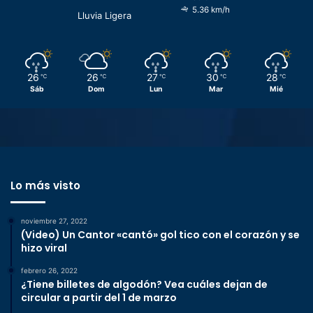
5.36 km/h
Lluvia Ligera
26
26
27
30
28
℃
℃
℃
℃
℃
Sáb
Dom
Lun
Mar
Mié
Lo más visto
noviembre 27, 2022
(Video) Un Cantor «cantó» gol tico con el corazón y se
hizo viral
febrero 26, 2022
¿Tiene billetes de algodón? Vea cuáles dejan de
circular a partir del 1 de marzo