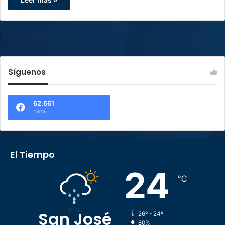
Página anterior
Síguenos
62.661
Fans
El Tiempo
24
℃
San José
26º - 24º
80%