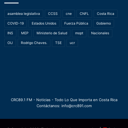
asamblea legislativa
CCSS
cne
CNFL
Costa Rica
COVID-19
Estados Unidos
Fuerza Pública
Gobierno
INS
MEP
Ministerio de Salud
mopt
Nacionales
OIJ
Rodrigo Chaves.
TSE
ucr
CRC89.1 FM - Noticias - Todo Lo Que Importa en Costa Rica
Contáctanos: info@crc891.com