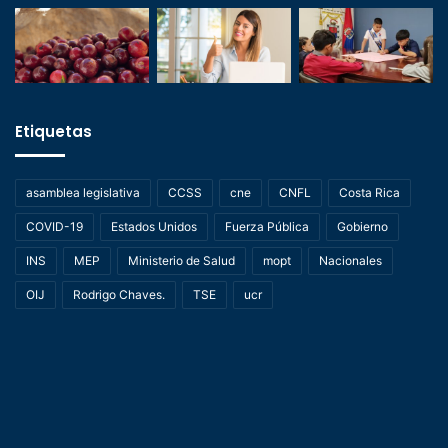
Etiquetas
asamblea legislativa
CCSS
cne
CNFL
Costa Rica
COVID-19
Estados Unidos
Fuerza Pública
Gobierno
INS
MEP
Ministerio de Salud
mopt
Nacionales
OIJ
Rodrigo Chaves.
TSE
ucr