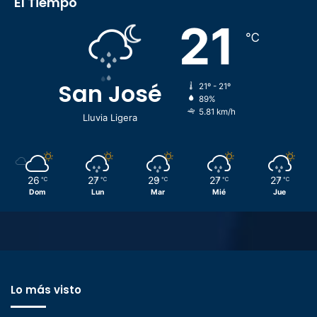
El Tiempo
21
℃
San José
21º - 21º
89%
5.81 km/h
Lluvia Ligera
26
27
29
27
27
℃
℃
℃
℃
℃
Dom
Lun
Mar
Mié
Jue
Lo más visto