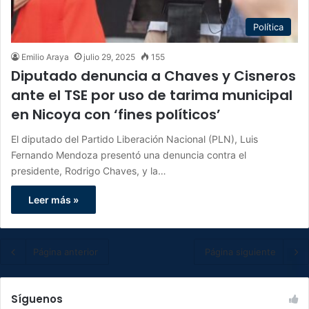
Política
Emilio Araya
julio 29, 2025
155
Diputado denuncia a Chaves y Cisneros
ante el TSE por uso de tarima municipal
en Nicoya con ‘fines políticos’
El diputado del Partido Liberación Nacional (PLN), Luis
Fernando Mendoza presentó una denuncia contra el
presidente, Rodrigo Chaves, y la…
Leer más »
Página anterior
Página siguiente
Síguenos