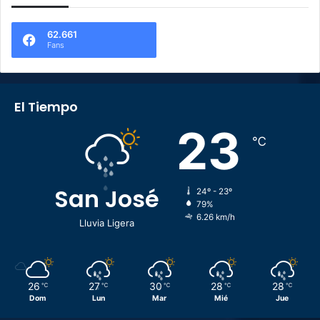
62.661
Fans
El Tiempo
23
℃
San José
24º - 23º
79%
6.26 km/h
Lluvia Ligera
26
27
30
28
28
℃
℃
℃
℃
℃
Dom
Lun
Mar
Mié
Jue