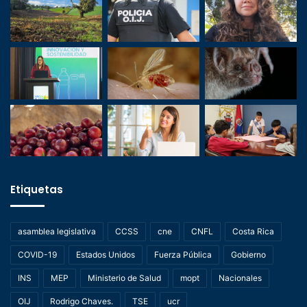
Etiquetas
asamblea legislativa
CCSS
cne
CNFL
Costa Rica
COVID-19
Estados Unidos
Fuerza Pública
Gobierno
INS
MEP
Ministerio de Salud
mopt
Nacionales
OIJ
Rodrigo Chaves.
TSE
ucr