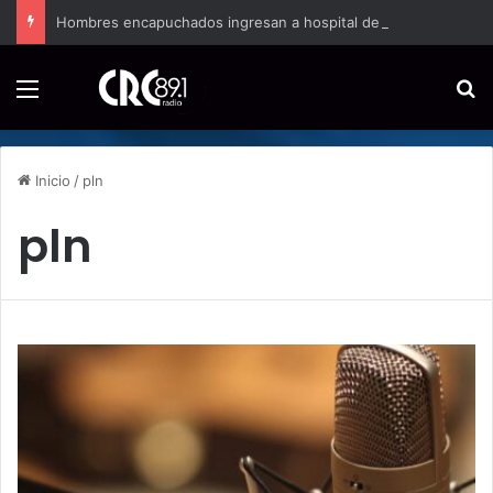
Hombres encapuchados ingresan a hospital de Nicoya y matan a paciente a balazos
Menú
B
Inicio
/
pln
pln