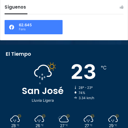
Síguenos
62.645
Fans
El Tiempo
23
℃
San José
28º - 23º
74%
3.34 km/h
Lluvia Ligera
28
26
27
27
29
℃
℃
℃
℃
℃