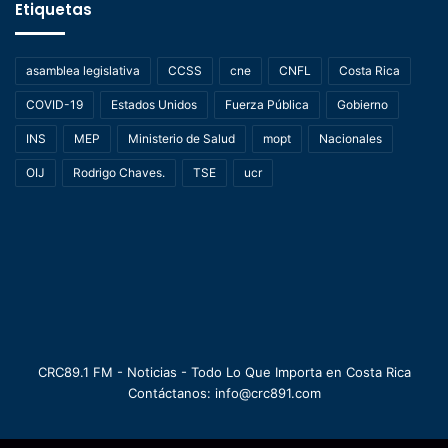
Etiquetas
asamblea legislativa
CCSS
cne
CNFL
Costa Rica
COVID-19
Estados Unidos
Fuerza Pública
Gobierno
INS
MEP
Ministerio de Salud
mopt
Nacionales
OIJ
Rodrigo Chaves.
TSE
ucr
CRC89.1 FM - Noticias - Todo Lo Que Importa en Costa Rica
Contáctanos: info@crc891.com