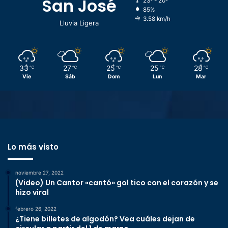
San José
23º - 20º
85%
3.58 km/h
Lluvia Ligera
33
27
25
25
28
℃
℃
℃
℃
℃
Vie
Sáb
Dom
Lun
Mar
Lo más visto
noviembre 27, 2022
(Video) Un Cantor «cantó» gol tico con el corazón y se
hizo viral
febrero 26, 2022
¿Tiene billetes de algodón? Vea cuáles dejan de