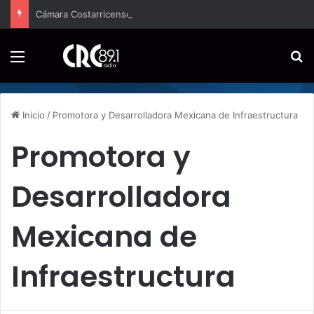
Cámara Costarricense de Pymes capacitará a 200 emprendedores para vender por internet
Menú
B
Inicio
/
Promotora y Desarrolladora Mexicana de Infraestructura
Promotora y
Desarrolladora
Mexicana de
Infraestructura