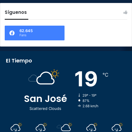
Síguenos
62.645
Fans
El Tiempo
19
℃
San José
29º - 19º
87%
2.68 km/h
Scattered Clouds