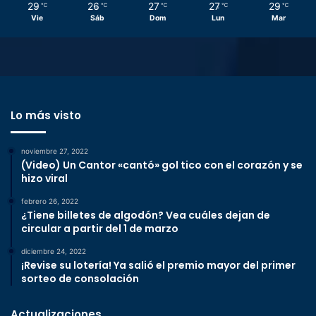
29
26
27
27
29
℃
℃
℃
℃
℃
Vie
Sáb
Dom
Lun
Mar
Lo más visto
noviembre 27, 2022
(Video) Un Cantor «cantó» gol tico con el corazón y se
hizo viral
febrero 26, 2022
¿Tiene billetes de algodón? Vea cuáles dejan de
circular a partir del 1 de marzo
diciembre 24, 2022
¡Revise su lotería! Ya salió el premio mayor del primer
sorteo de consolación
Actualizaciones