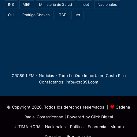
INS
MEP
Ministerio de Salud
mopt
Nacionales
OIJ
Rodrigo Chaves.
TSE
ucr
CRC89.1 FM - Noticias - Todo Lo Que Importa en Costa Rica
Contáctanos: info@crc891.com
© Copyright 2026, Todos los derechos reservados |
Cadena
Radial Costarricense
| Powered by
Click Digital
ULTIMA HORA
Nacionales
Política
Economía
Mundo
Deportes
Programación