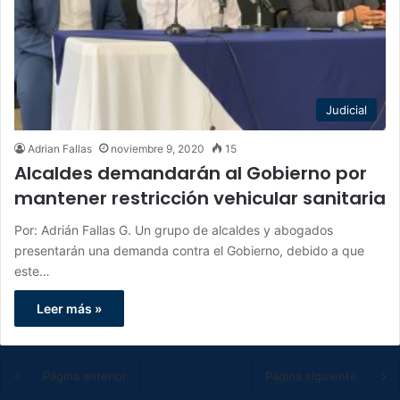
Judicial
Adrian Fallas
noviembre 9, 2020
15
Alcaldes demandarán al Gobierno por
mantener restricción vehicular sanitaria
Por: Adrián Fallas G. Un grupo de alcaldes y abogados
presentarán una demanda contra el Gobierno, debido a que
este…
Leer más »
Página anterior
Página siguiente