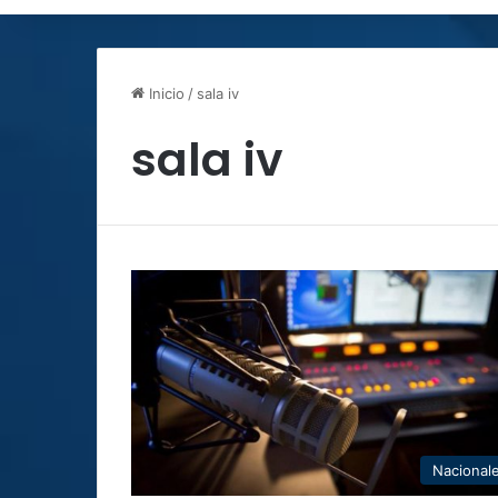
Inicio
/
sala iv
sala iv
Nacional