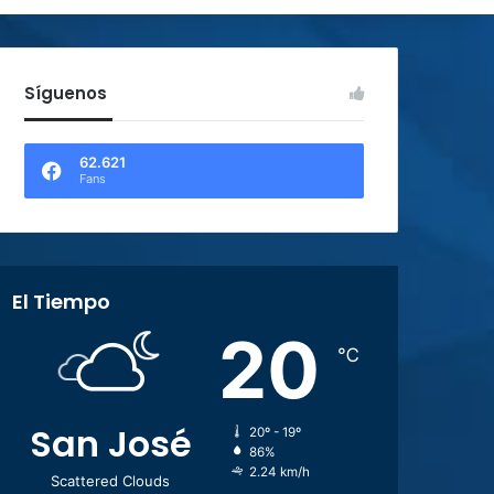
Síguenos
62.621
Fans
El Tiempo
20
℃
San José
20º - 19º
86%
2.24 km/h
Scattered Clouds