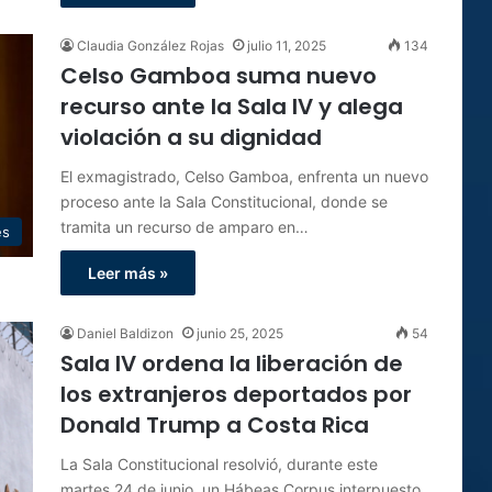
Claudia González Rojas
julio 11, 2025
134
Celso Gamboa suma nuevo
recurso ante la Sala IV y alega
violación a su dignidad
El exmagistrado, Celso Gamboa, enfrenta un nuevo
proceso ante la Sala Constitucional, donde se
tramita un recurso de amparo en…
es
Leer más »
Daniel Baldizon
junio 25, 2025
54
Sala IV ordena la liberación de
los extranjeros deportados por
Donald Trump a Costa Rica
La Sala Constitucional resolvió, durante este
martes 24 de junio, un Hábeas Corpus interpuesto