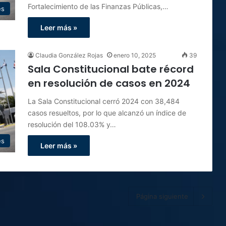
Fortalecimiento de las Finanzas Públicas,…
es
Leer más »
Claudia González Rojas
enero 10, 2025
39
Sala Constitucional bate récord
en resolución de casos en 2024
La Sala Constitucional cerró 2024 con 38,484
casos resueltos, por lo que alcanzó un índice de
resolución del 108.03% y…
es
Leer más »
Página siguiente