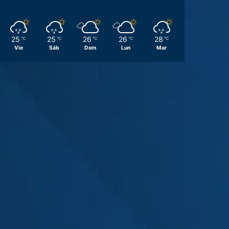
25
25
26
26
28
℃
℃
℃
℃
℃
Vie
Sáb
Dom
Lun
Mar