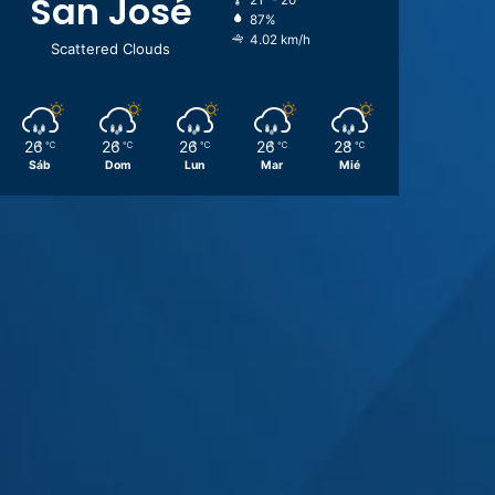
San José
21º - 20º
87%
4.02 km/h
Scattered Clouds
26
26
26
26
28
℃
℃
℃
℃
℃
Sáb
Dom
Lun
Mar
Mié