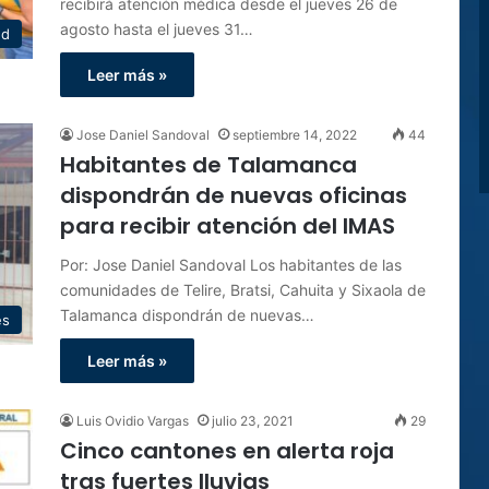
recibirá atención médica desde el jueves 26 de
agosto hasta el jueves 31…
ud
Leer más »
Jose Daniel Sandoval
septiembre 14, 2022
44
Habitantes de Talamanca
dispondrán de nuevas oficinas
para recibir atención del IMAS
Por: Jose Daniel Sandoval Los habitantes de las
comunidades de Telire, Bratsi, Cahuita y Sixaola de
Talamanca dispondrán de nuevas…
es
Leer más »
Luis Ovidio Vargas
julio 23, 2021
29
Cinco cantones en alerta roja
tras fuertes lluvias