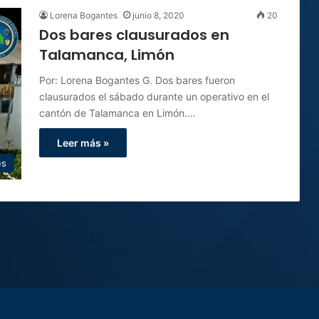
Lorena Bogantes
junio 8, 2020
20
Dos bares clausurados en
Talamanca, Limón
Por: Lorena Bogantes G. Dos bares fueron
clausurados el sábado durante un operativo en el
cantón de Talamanca en Limón.…
Leer más »
es