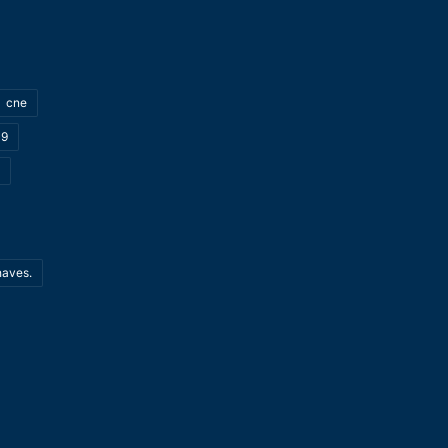
cne
19
haves.