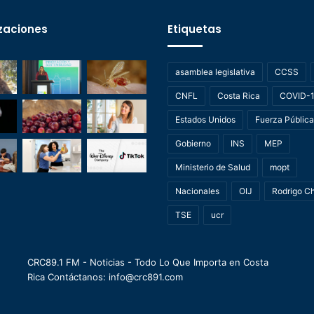
zaciones
Etiquetas
asamblea legislativa
CCSS
CNFL
Costa Rica
COVID-
Estados Unidos
Fuerza Pública
Gobierno
INS
MEP
Ministerio de Salud
mopt
Nacionales
OIJ
Rodrigo C
TSE
ucr
CRC89.1 FM - Noticias - Todo Lo Que Importa en Costa
Rica Contáctanos: info@crc891.com