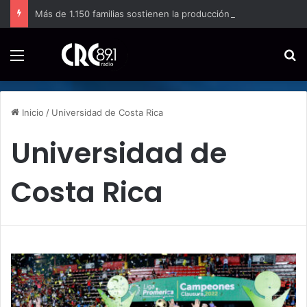
Más de 1.150 familias sostienen la producción de papa en Costa Rica
Menú
B
Inicio
/
Universidad de Costa Rica
Universidad de
Costa Rica