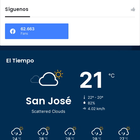
Síguenos
62.663
Fans
El Tiempo
21
℃
San José
22º - 20º
82%
4.02 km/h
Scattered Clouds
24
28
28
28
27
℃
℃
℃
℃
℃