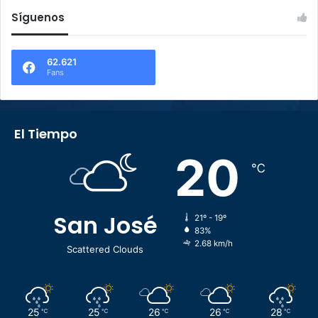
Síguenos
62.621
Fans
El Tiempo
20
℃
San José
21º - 19º
83%
2.68 km/h
Scattered Clouds
25
25
26
26
28
℃
℃
℃
℃
℃