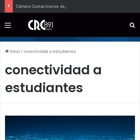
Cámara Costarricense de Pymes capacitará a 200 emprendedores para vender por internet
Menú
B
Inicio
/
conectividad a estudiantes
conectividad a
estudiantes