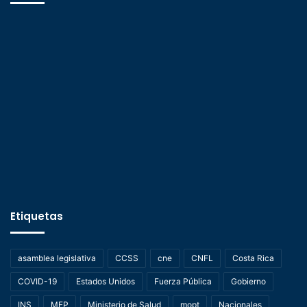
Etiquetas
asamblea legislativa
CCSS
cne
CNFL
Costa Rica
COVID-19
Estados Unidos
Fuerza Pública
Gobierno
INS
MEP
Ministerio de Salud
mopt
Nacionales