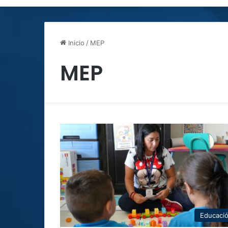
Inicio
/
MEP
MEP
Educaci