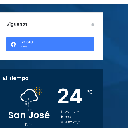
Síguenos
62.610
Fans
El Tiempo
24
℃
San José
25º - 23º
83%
4.02 km/h
Rain