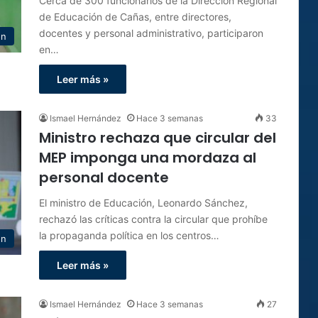
Cerca de 300 funcionarios de la Dirección Regional
de Educación de Cañas, entre directores,
docentes y personal administrativo, participaron
ón
en…
Leer más »
Ismael Hernández
Hace 3 semanas
33
Ministro rechaza que circular del
MEP imponga una mordaza al
personal docente
El ministro de Educación, Leonardo Sánchez,
rechazó las críticas contra la circular que prohíbe
la propaganda política en los centros…
ón
Leer más »
Ismael Hernández
Hace 3 semanas
27