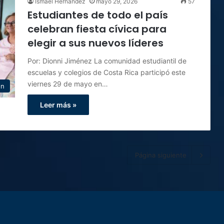
Ismael Hernández
mayo 29, 2026
57
Estudiantes de todo el país
celebran fiesta cívica para
elegir a sus nuevos líderes
Por: Dionni Jiménez La comunidad estudiantil de
escuelas y colegios de Costa Rica participó este
viernes 29 de mayo en…
ón
Leer más »
Página siguiente