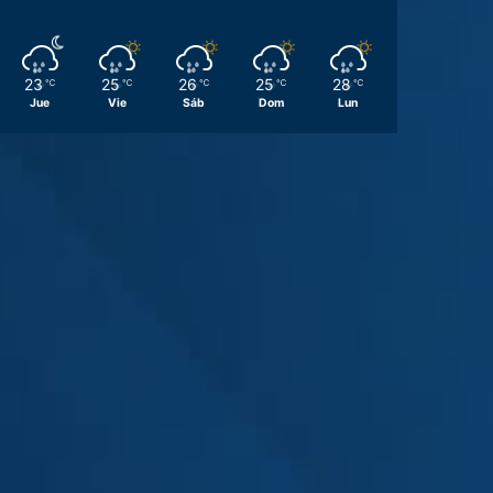
23
25
26
25
28
℃
℃
℃
℃
℃
Jue
Vie
Sáb
Dom
Lun