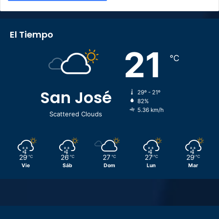
El Tiempo
21
℃
San José
29º - 21º
82%
5.36 km/h
Scattered Clouds
29
26
27
27
29
℃
℃
℃
℃
℃
Vie
Sáb
Dom
Lun
Mar