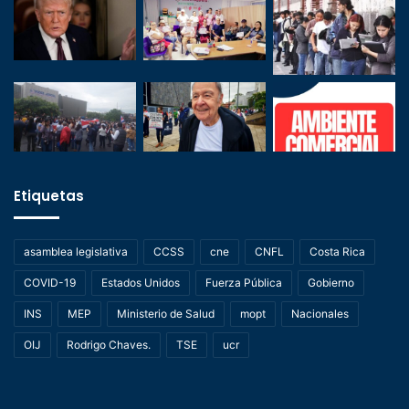
Etiquetas
asamblea legislativa
CCSS
cne
CNFL
Costa Rica
COVID-19
Estados Unidos
Fuerza Pública
Gobierno
INS
MEP
Ministerio de Salud
mopt
Nacionales
OIJ
Rodrigo Chaves.
TSE
ucr