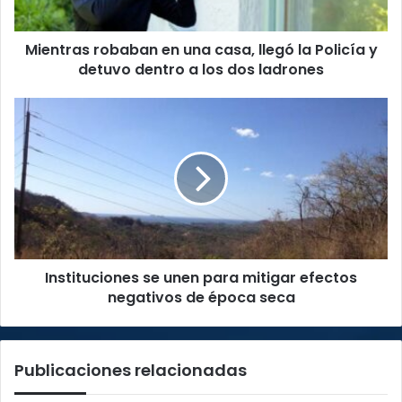
Policía
y
Mientras robaban en una casa, llegó la Policía y
detuvo
dentro
detuvo dentro a los dos ladrones
a
los
Instituciones
dos
se
ladrones
unen
para
mitigar
efectos
negativos
de
época
Instituciones se unen para mitigar efectos
seca
negativos de época seca
Publicaciones relacionadas