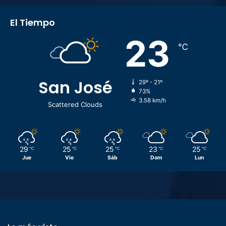
El Tiempo
23
℃
San José
29º - 21º
73%
3.58 km/h
Scattered Clouds
29
25
25
23
25
℃
℃
℃
℃
℃
Jue
Vie
Sáb
Dom
Lun