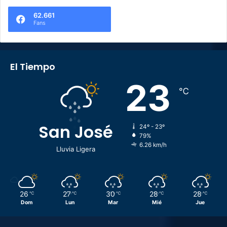
62.661
Fans
El Tiempo
23
℃
San José
24º - 23º
79%
6.26 km/h
Lluvia Ligera
26
27
30
28
28
℃
℃
℃
℃
℃
Dom
Lun
Mar
Mié
Jue