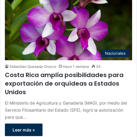
Nacionales
Sebastian Quesada Orozco
Hace 1 semana
24
Costa Rica amplía posibilidades para
exportación de orquídeas a Estados
Unidos
El Ministerio de Agricultura y Ganadería (MAG), por medio del
Servicio Fitosanitario del Estado (SFE), logró la autorización
para que…
Leer más »