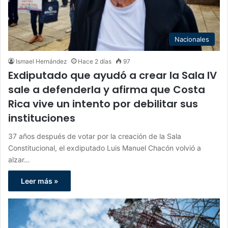
Nacionales
Ismael Hernández
Hace 2 días
97
Exdiputado que ayudó a crear la Sala IV
sale a defenderla y afirma que Costa
Rica vive un intento por debilitar sus
instituciones
37 años después de votar por la creación de la Sala
Constitucional, el exdiputado Luis Manuel Chacón volvió a
alzar…
Leer más »