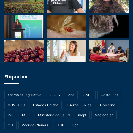
Etiquetas
asamblea legislativa
CCSS
cne
CNFL
Costa Rica
COVID-19
Estados Unidos
Fuerza Pública
Gobierno
INS
MEP
Ministerio de Salud
mopt
Nacionales
OIJ
Rodrigo Chaves.
TSE
ucr