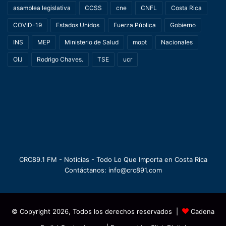
asamblea legislativa
CCSS
cne
CNFL
Costa Rica
COVID-19
Estados Unidos
Fuerza Pública
Gobierno
INS
MEP
Ministerio de Salud
mopt
Nacionales
OIJ
Rodrigo Chaves.
TSE
ucr
CRC89.1 FM - Noticias - Todo Lo Que Importa en Costa Rica
Contáctanos: info@crc891.com
© Copyright 2026, Todos los derechos reservados |
Cadena