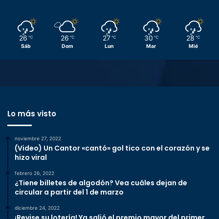
26
26
27
30
28
℃
℃
℃
℃
℃
Sáb
Dom
Lun
Mar
Mié
Lo más visto
noviembre 27, 2022
(Video) Un Cantor «cantó» gol tico con el corazón y se
hizo viral
febrero 26, 2022
¿Tiene billetes de algodón? Vea cuáles dejan de
circular a partir del 1 de marzo
diciembre 24, 2022
¡Revise su lotería! Ya salió el premio mayor del primer