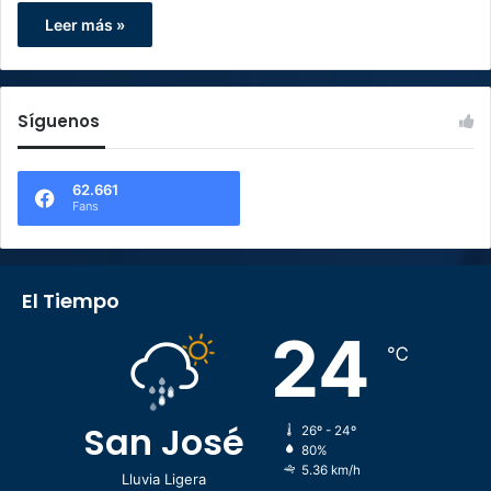
Leer más »
Síguenos
62.661
Fans
El Tiempo
24
℃
San José
26º - 24º
80%
5.36 km/h
Lluvia Ligera