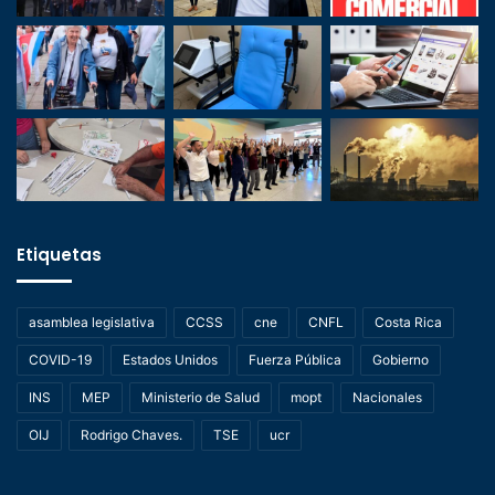
Etiquetas
asamblea legislativa
CCSS
cne
CNFL
Costa Rica
COVID-19
Estados Unidos
Fuerza Pública
Gobierno
INS
MEP
Ministerio de Salud
mopt
Nacionales
OIJ
Rodrigo Chaves.
TSE
ucr