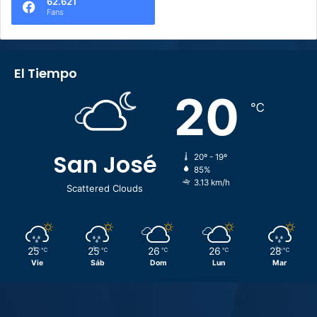
62.621
Fans
El Tiempo
20
℃
San José
20º - 19º
85%
3.13 km/h
Scattered Clouds
25
25
26
26
28
℃
℃
℃
℃
℃
Vie
Sáb
Dom
Lun
Mar