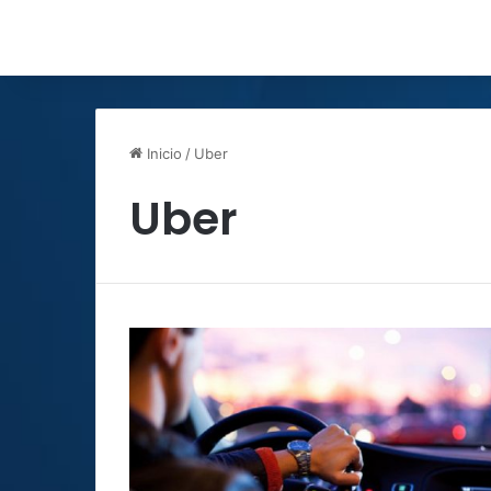
Inicio
/
Uber
Uber