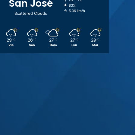
San José
29º - 22º
83%
5.36 km/h
Scattered Clouds
29
26
27
27
29
℃
℃
℃
℃
℃
Vie
Sáb
Dom
Lun
Mar