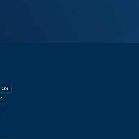
cne
19