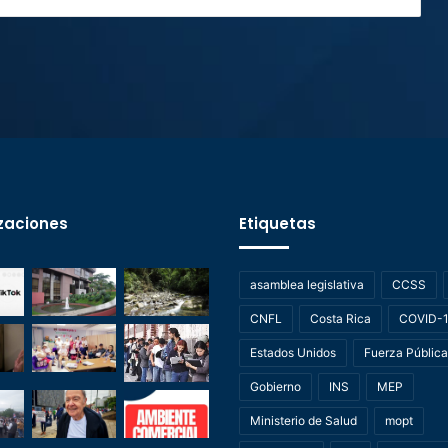
zaciones
Etiquetas
asamblea legislativa
CCSS
CNFL
Costa Rica
COVID-
Estados Unidos
Fuerza Pública
Gobierno
INS
MEP
Ministerio de Salud
mopt