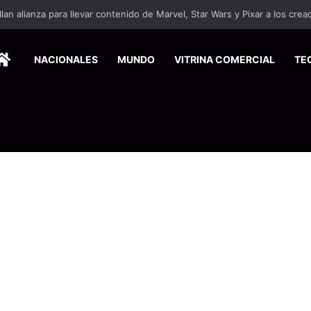
ersitarios herramientas para enfrentar la desinformación en redes social
HOME
NACIONALES
MUNDO
VITRINA COMERCIAL
TE