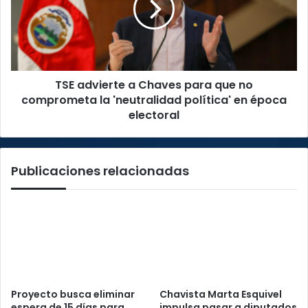
para
que
no
comprometa
la
TSE advierte a Chaves para que no
'neutralidad
política'
comprometa la 'neutralidad política' en época
en
electoral
época
electoral
Publicaciones relacionadas
Proyecto busca eliminar
Chavista Marta Esquivel
espera de 15 días para
impulsa pasar a diputados