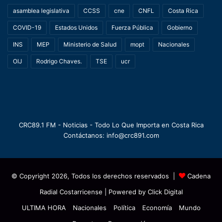
asamblea legislativa
CCSS
cne
CNFL
Costa Rica
COVID-19
Estados Unidos
Fuerza Pública
Gobierno
INS
MEP
Ministerio de Salud
mopt
Nacionales
OIJ
Rodrigo Chaves.
TSE
ucr
CRC89.1 FM - Noticias - Todo Lo Que Importa en Costa Rica
Contáctanos: info@crc891.com
© Copyright 2026, Todos los derechos reservados |
Cadena
Radial Costarricense
| Powered by
Click Digital
ULTIMA HORA
Nacionales
Política
Economía
Mundo