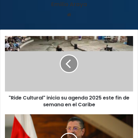
Emilio Araya
Sitio
web
"Ride
Cultural"
inicia
su
agenda
2025
este
fin
de
"Ride Cultural" inicia su agenda 2025 este fin de
semana
en
semana en el Caribe
el
Caribe
TSE
advierte
a
Chaves