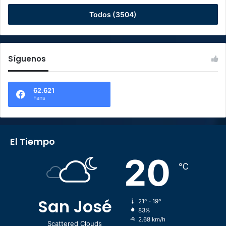
Todos (3504)
Síguenos
62.621
Fans
El Tiempo
20
℃
San José
21º - 19º
83%
2.68 km/h
Scattered Clouds