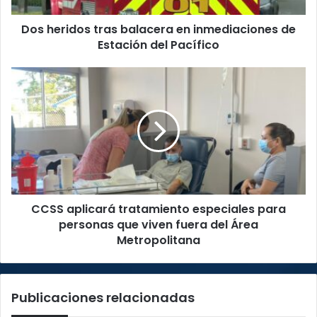
del
Dos heridos tras balacera en inmediaciones de
Pacífico
Estación del Pacífico
CCSS
aplicará
tratamiento
especiales
para
personas
que
viven
fuera
CCSS aplicará tratamiento especiales para
del
Área
personas que viven fuera del Área
Metropolitana
Metropolitana
Publicaciones relacionadas