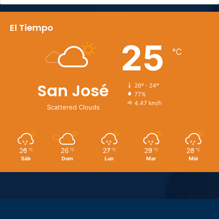
El Tiempo
25
℃
San José
26º - 24º
77%
4.47 km/h
Scattered Clouds
26
26
27
29
28
℃
℃
℃
℃
℃
Sáb
Dom
Lun
Mar
Mié