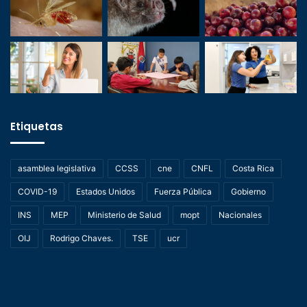
Etiquetas
asamblea legislativa
CCSS
cne
CNFL
Costa Rica
COVID-19
Estados Unidos
Fuerza Pública
Gobierno
INS
MEP
Ministerio de Salud
mopt
Nacionales
OIJ
Rodrigo Chaves.
TSE
ucr