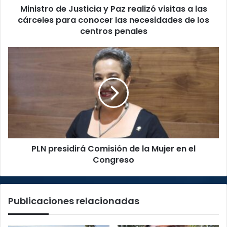
Ministro de Justicia y Paz realizó visitas a las
cárceles
para
cárceles para conocer las necesidades de los
conocer
centros penales
las
necesidades
PLN
de
presidirá
los
Comisión
centros
de
penales
la
Mujer
en
el
Congreso
PLN presidirá Comisión de la Mujer en el
Congreso
Publicaciones relacionadas