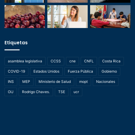
Etiquetas
asamblea legislativa
CCSS
cne
CNFL
Costa Rica
COVID-19
Estados Unidos
Fuerza Pública
Gobierno
INS
MEP
Ministerio de Salud
mopt
Nacionales
OIJ
Rodrigo Chaves.
TSE
ucr