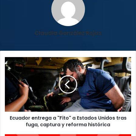
Claudia González Rojas
Ecuador
entrega
a
"Fito"
a
Estados
Unidos
tras
fuga,
Ecuador entrega a "Fito" a Estados Unidos tras
captura
y
fuga, captura y reforma histórica
reforma