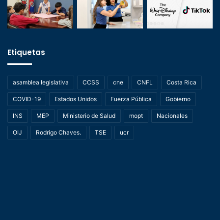
Etiquetas
asamblea legislativa
CCSS
cne
CNFL
Costa Rica
COVID-19
Estados Unidos
Fuerza Pública
Gobierno
INS
MEP
Ministerio de Salud
mopt
Nacionales
OIJ
Rodrigo Chaves.
TSE
ucr