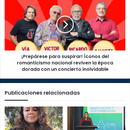
histórica
¡Prepárese
para
suspirar!
Íconos
del
romanticismo
nacional
reviven
la
¡Prepárese para suspirar! Íconos del
época
dorada
romanticismo nacional reviven la época
con
dorada con un concierto inolvidable
un
concierto
inolvidable
Publicaciones relacionadas