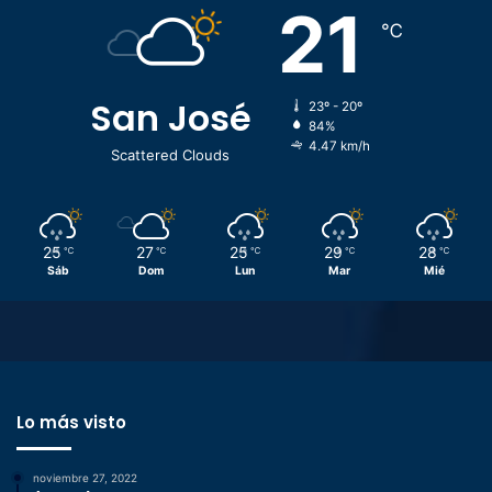
21
℃
San José
23º - 20º
84%
4.47 km/h
Scattered Clouds
25
27
25
29
28
℃
℃
℃
℃
℃
Sáb
Dom
Lun
Mar
Mié
Lo más visto
noviembre 27, 2022