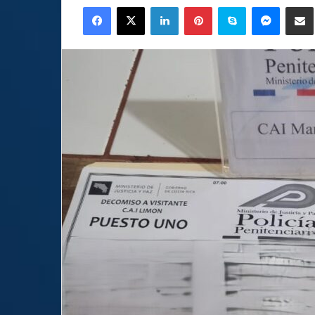
Facebook
X
LinkedIn
Pinterest
Skype
Messen
C
email