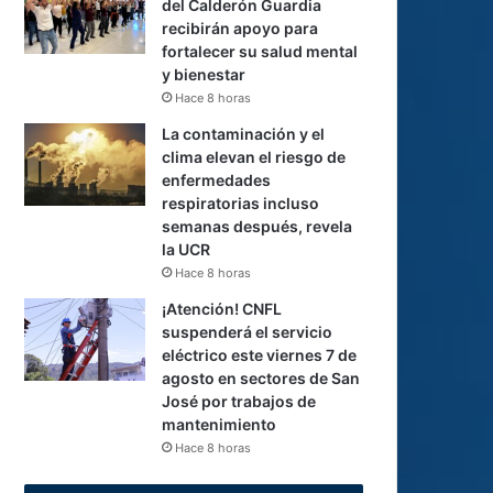
del Calderón Guardia
recibirán apoyo para
fortalecer su salud mental
y bienestar
Hace 8 horas
La contaminación y el
clima elevan el riesgo de
enfermedades
respiratorias incluso
semanas después, revela
la UCR
Hace 8 horas
¡Atención! CNFL
suspenderá el servicio
eléctrico este viernes 7 de
agosto en sectores de San
José por trabajos de
mantenimiento
Hace 8 horas