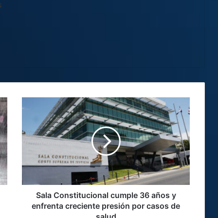
s
Sala
Constitucional
cumple
36
años
y
enfrenta
creciente
presión
por
Sala Constitucional cumple 36 años y
casos
enfrenta creciente presión por casos de
de
salud