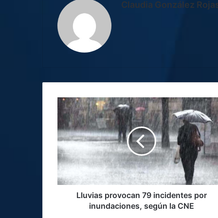
Claudia González Roja
Lluvias
provocan
79
incidentes
por
inundaciones,
según
la
CNE
Lluvias provocan 79 incidentes por
inundaciones, según la CNE