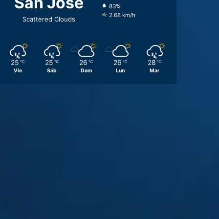
San José
83%
2.68 km/h
Scattered Clouds
25
25
26
26
28
℃
℃
℃
℃
℃
Vie
Sáb
Dom
Lun
Mar