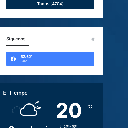
Todos (4704)
Síguenos
62.621
Fans
El Tiempo
20
℃
21º - 19º