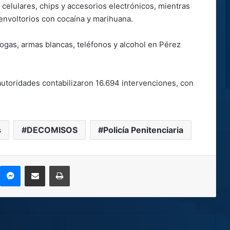
 celulares, chips y accesorios electrónicos, mientras
envoltorios con cocaína y marihuana.
rogas, armas blancas, teléfonos y alcohol en Pérez
utoridades contabilizaron 16.694 intervenciones, con
s
DECOMISOS
Policía Penitenciaria
kype
Messenger
Compartir por correo electrónico
Imprimir