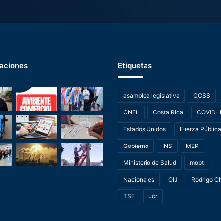
zaciones
Etiquetas
asamblea legislativa
CCSS
CNFL
Costa Rica
COVID-
Estados Unidos
Fuerza Pública
Gobierno
INS
MEP
Ministerio de Salud
mopt
Nacionales
OIJ
Rodrigo C
TSE
ucr