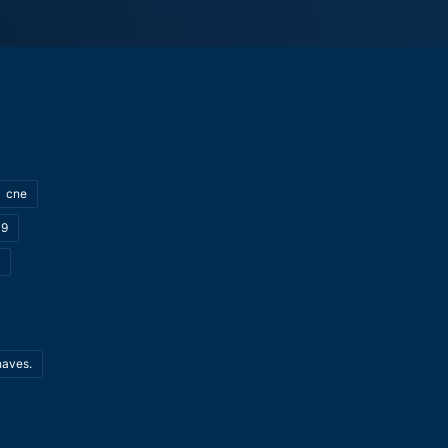
cne
19
haves.