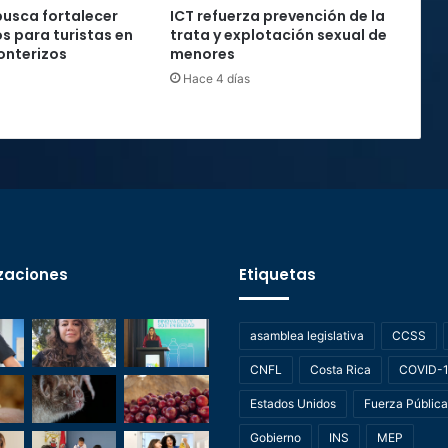
usca fortalecer
ICT refuerza prevención de la
os para turistas en
trata y explotación sexual de
onterizos
menores
Hace 4 días
zaciones
Etiquetas
asamblea legislativa
CCSS
CNFL
Costa Rica
COVID-
Estados Unidos
Fuerza Pública
Gobierno
INS
MEP