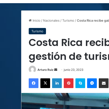
Inicio
/
Nacionales
/
Turismo
/
Costa Rica recibe ga
Turismo
Costa Rica reci
gestión de turi
Send
Arturo Ruiz
junio 23, 2023
an
Facebook
X
LinkedIn
Pinterest
Skype
Messen
C
email