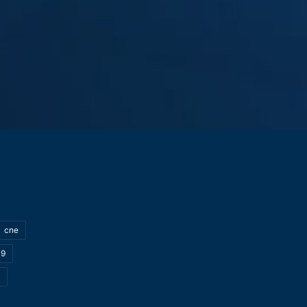
cne
19