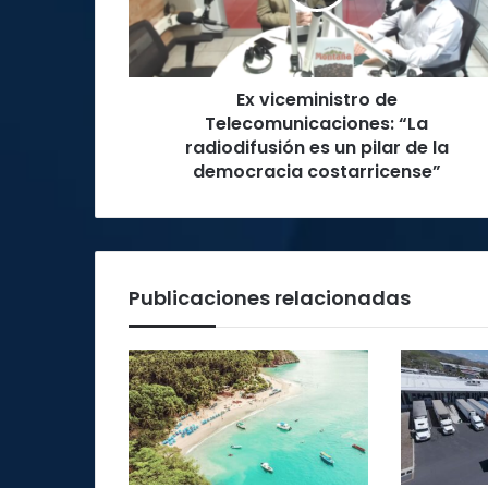
radiodifusión
es
un
pilar
Ex viceministro de
de
la
Telecomunicaciones: “La
democracia
radiodifusión es un pilar de la
costarricense”
democracia costarricense”
Publicaciones relacionadas