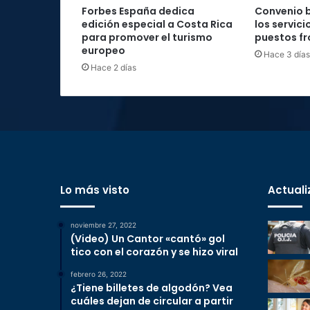
Forbes España dedica
Convenio b
edición especial a Costa Rica
los servici
para promover el turismo
puestos fr
europeo
Hace 3 días
Hace 2 días
Lo más visto
Actuali
noviembre 27, 2022
(Video) Un Cantor «cantó» gol
tico con el corazón y se hizo viral
febrero 26, 2022
¿Tiene billetes de algodón? Vea
cuáles dejan de circular a partir