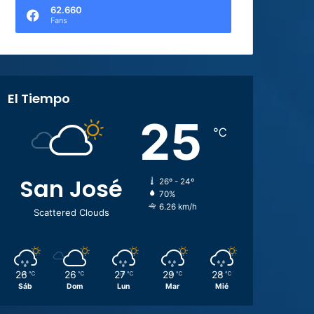
62.660
Fans
El Tiempo
25
℃
San José
26º - 24º
70%
6.26 km/h
Scattered Clouds
26
26
27
29
28
℃
℃
℃
℃
℃
Sáb
Dom
Lun
Mar
Mié