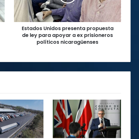
ley
para
apoyar
a
Estados Unidos presenta propuesta
ex
prisioneros
de ley para apoyar a ex prisioneros
políticos
políticos nicaragüenses
nicaragüenses