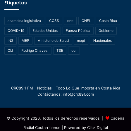
Etiquetas
asamblea legislativa
CCSS
cne
CNFL
Costa Rica
COVID-19
Estados Unidos
Fuerza Pública
Gobierno
INS
MEP
Ministerio de Salud
mopt
Nacionales
OIJ
Rodrigo Chaves.
TSE
ucr
CRC89.1 FM - Noticias - Todo Lo Que Importa en Costa Rica
Contáctanos: info@crc891.com
© Copyright 2026, Todos los derechos reservados |
Cadena
Radial Costarricense
| Powered by
Click Digital