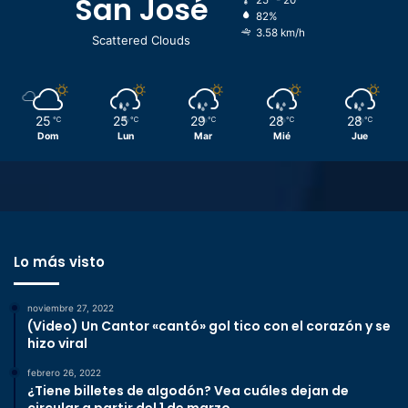
San José
25º - 20º
82%
3.58 km/h
Scattered Clouds
25
25
29
28
28
℃
℃
℃
℃
℃
Dom
Lun
Mar
Mié
Jue
Lo más visto
noviembre 27, 2022
(Video) Un Cantor «cantó» gol tico con el corazón y se
hizo viral
febrero 26, 2022
¿Tiene billetes de algodón? Vea cuáles dejan de