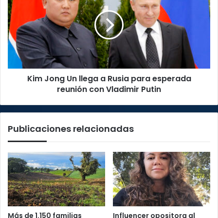
Un
llega
a
Rusia
para
esperada
reunión
Kim Jong Un llega a Rusia para esperada
con
Vladimir
reunión con Vladimir Putin
Putin
Publicaciones relacionadas
Más de 1.150 familias
Influencer opositora al