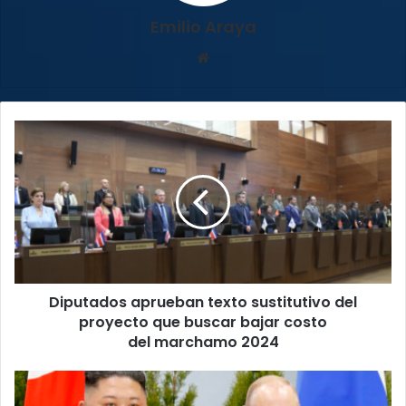
Emilio Araya
Sitio
web
Diputados
aprueban
texto
sustitutivo
del
proyecto
que
buscar
bajar
Diputados aprueban texto sustitutivo del
costo
del marchamo 2024
proyecto que buscar bajar costo
del marchamo 2024
Kim
Jong