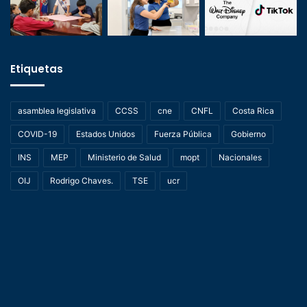
Etiquetas
asamblea legislativa
CCSS
cne
CNFL
Costa Rica
COVID-19
Estados Unidos
Fuerza Pública
Gobierno
INS
MEP
Ministerio de Salud
mopt
Nacionales
OIJ
Rodrigo Chaves.
TSE
ucr