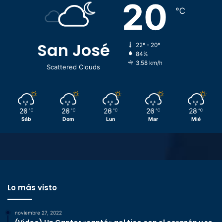
20
℃
San José
22º - 20º
84%
3.58 km/h
Scattered Clouds
26
26
26
26
28
℃
℃
℃
℃
℃
Sáb
Dom
Lun
Mar
Mié
Lo más visto
noviembre 27, 2022