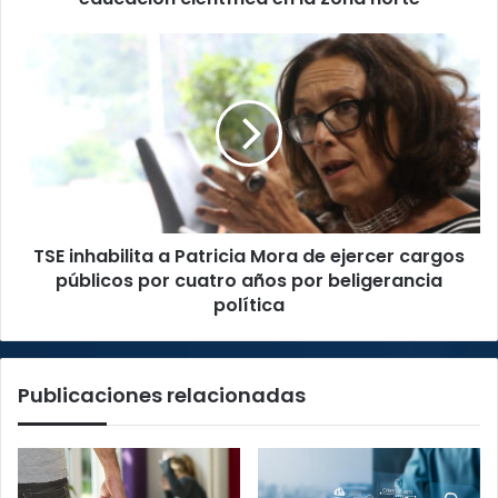
zona
norte
TSE
inhabilita
a
Patricia
Mora
de
ejercer
cargos
públicos
TSE inhabilita a Patricia Mora de ejercer cargos
por
cuatro
públicos por cuatro años por beligerancia
años
política
por
beligerancia
política
Publicaciones relacionadas