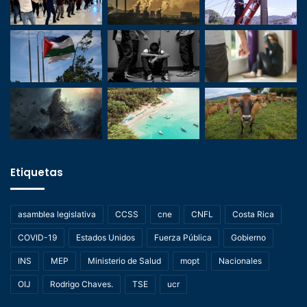
Etiquetas
asamblea legislativa
CCSS
cne
CNFL
Costa Rica
COVID-19
Estados Unidos
Fuerza Pública
Gobierno
INS
MEP
Ministerio de Salud
mopt
Nacionales
OIJ
Rodrigo Chaves.
TSE
ucr