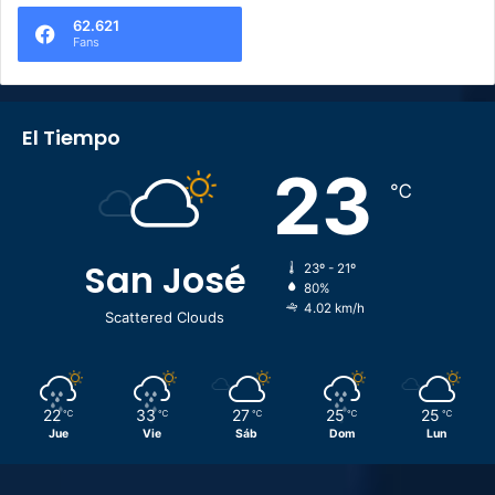
62.621
Fans
El Tiempo
23
℃
San José
23º - 21º
80%
4.02 km/h
Scattered Clouds
22
33
27
25
25
℃
℃
℃
℃
℃
Jue
Vie
Sáb
Dom
Lun