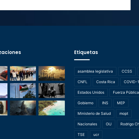
zaciones
Etiquetas
asamblea legislativa
CCSS
CNFL
Costa Rica
COVID-
Estados Unidos
Fuerza Pública
Gobierno
INS
MEP
Ministerio de Salud
mopt
Nacionales
OIJ
Rodrigo C
TSE
ucr