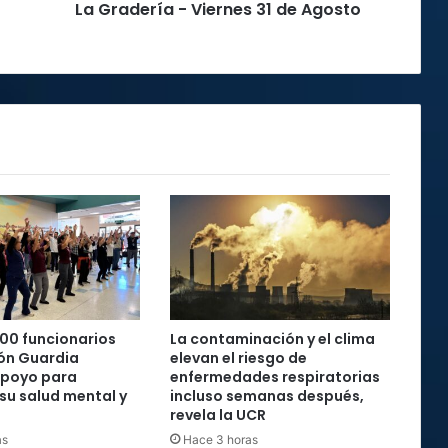
La Gradería - Viernes 31 de Agosto
a
-
V
i
e
r
n
e
s
3
1
d
e
A
g
o
00 funcionarios
La contaminación y el clima
s
ón Guardia
elevan el riesgo de
t
apoyo para
enfermedades respiratorias
o
 su salud mental y
incluso semanas después,
revela la UCR
as
Hace 3 horas