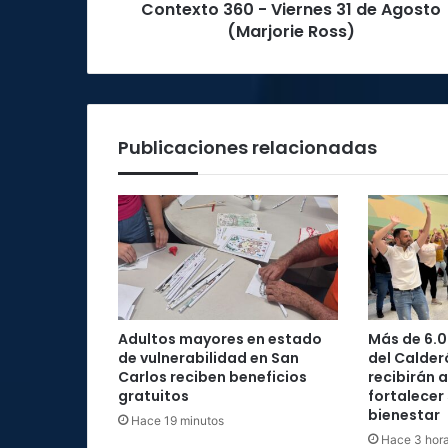
Contexto 360 - Viernes 31 de Agosto
6
(Marjorie Ross)
0
-
V
i
e
r
Publicaciones relacionadas
n
e
s
3
1
d
e
A
g
Adultos mayores en estado
Más de 6.0
o
de vulnerabilidad en San
del Calder
s
Carlos reciben beneficios
recibirán 
t
gratuitos
fortalecer
o
bienestar
Hace 19 minutos
(
Hace 3 hor