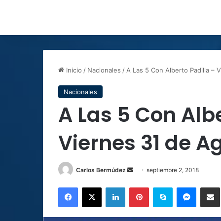
Inicio
/
Nacionales
/
A Las 5 Con Alberto Padilla – 
Nacionales
A Las 5 Con Albe
Viernes 31 de A
Carlos Bermúdez
S
septiembre 2, 2018
e
Facebook
X
LinkedIn
Pinterest
Skype
Messenger
Comparti
n
d
a