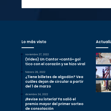
M
a
r
j
o
r
i
e
Lo más visto
Actuali
R
o
s
noviembre 27, 2022
s
(Video) Un Cantor «cantó» gol
)
tico con el corazón y se hizo viral
febrero 26, 2022
¿Tiene billetes de algodón? Vea
cuáles dejan de circular a partir
del 1 de marzo
diciembre 24, 2022
¡Revise su lotería! Ya salió el
premio mayor del primer sorteo
de consolación