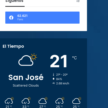
Síguenos
62.621
Fans
El Tiempo
21
℃
San José
21º - 20º
84%
2.68 km/h
Scattered Clouds
21
33
27
25
25
℃
℃
℃
℃
℃