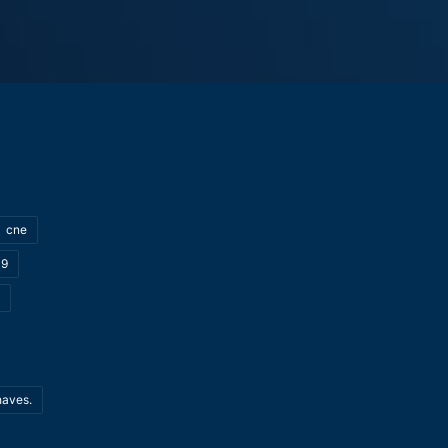
cne
19
haves.