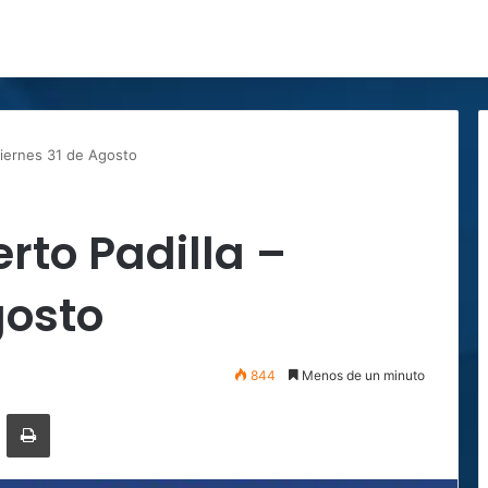
Viernes 31 de Agosto
rto Padilla –
gosto
844
Menos de un minuto
r por correo electrónico
Imprimir