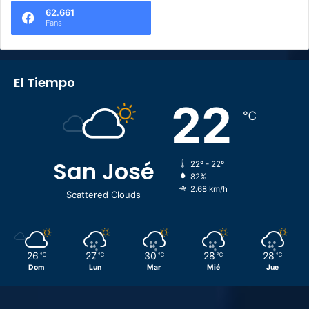
62.661
Fans
El Tiempo
22
℃
San José
22º - 22º
82%
2.68 km/h
Scattered Clouds
26
27
30
28
28
℃
℃
℃
℃
℃
Dom
Lun
Mar
Mié
Jue