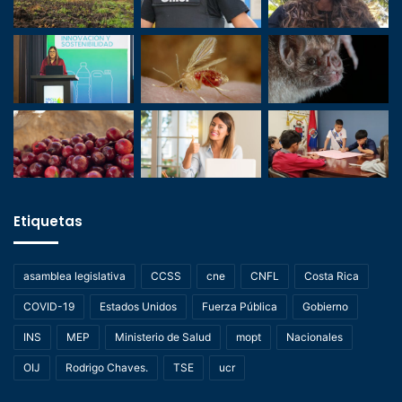
Etiquetas
asamblea legislativa
CCSS
cne
CNFL
Costa Rica
COVID-19
Estados Unidos
Fuerza Pública
Gobierno
INS
MEP
Ministerio de Salud
mopt
Nacionales
OIJ
Rodrigo Chaves.
TSE
ucr