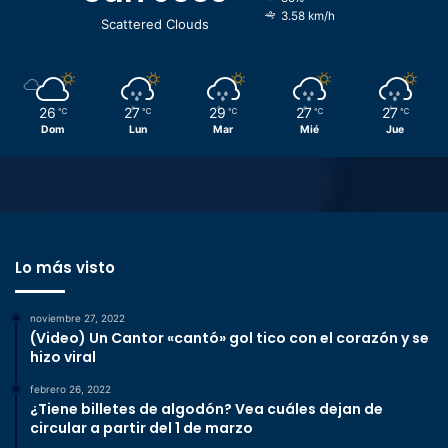
3.58 km/h
Scattered Clouds
26
27
29
27
27
℃
℃
℃
℃
℃
Dom
Lun
Mar
Mié
Jue
Lo más visto
noviembre 27, 2022
(Video) Un Cantor «cantó» gol tico con el corazón y se
hizo viral
febrero 26, 2022
¿Tiene billetes de algodón? Vea cuáles dejan de
circular a partir del 1 de marzo