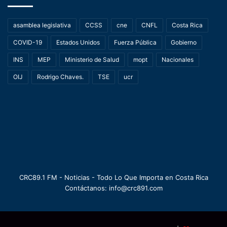
asamblea legislativa
CCSS
cne
CNFL
Costa Rica
COVID-19
Estados Unidos
Fuerza Pública
Gobierno
INS
MEP
Ministerio de Salud
mopt
Nacionales
OIJ
Rodrigo Chaves.
TSE
ucr
CRC89.1 FM - Noticias - Todo Lo Que Importa en Costa Rica
Contáctanos: info@crc891.com