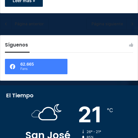
Leer más »
Página anterior
Página siguiente
Síguenos
62.665
Fans
El Tiempo
21
℃
San José
26º - 21º
85%