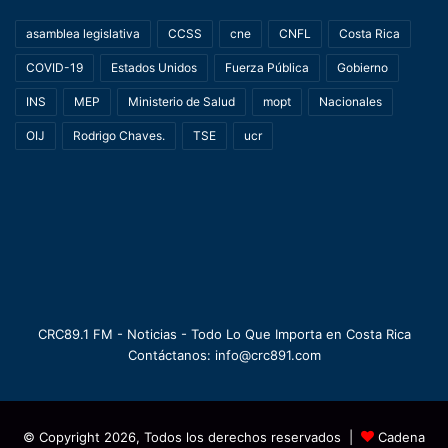
asamblea legislativa
CCSS
cne
CNFL
Costa Rica
COVID-19
Estados Unidos
Fuerza Pública
Gobierno
INS
MEP
Ministerio de Salud
mopt
Nacionales
OIJ
Rodrigo Chaves.
TSE
ucr
CRC89.1 FM - Noticias - Todo Lo Que Importa en Costa Rica
Contáctanos: info@crc891.com
© Copyright 2026, Todos los derechos reservados |
Cadena