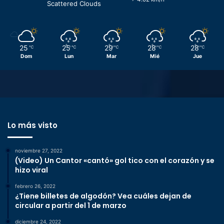
Scattered Clouds
25
25
29
28
28
℃
℃
℃
℃
℃
Dom
Lun
Mar
Mié
Jue
Lo más visto
noviembre 27, 2022
(Video) Un Cantor «cantó» gol tico con el corazón y se
hizo viral
febrero 26, 2022
¿Tiene billetes de algodón? Vea cuáles dejan de
circular a partir del 1 de marzo
diciembre 24, 2022