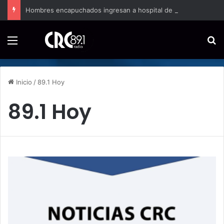
Hombres encapuchados ingresan a hospital de Nicoya y matan a paciente a balazos
Menú
B
Inicio
/
89.1 Hoy
89.1 Hoy