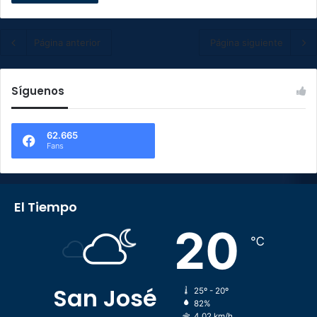
Página anterior
Página siguiente
Síguenos
62.665
Fans
El Tiempo
20
℃
San José
25º - 20º
82%
4.02 km/h