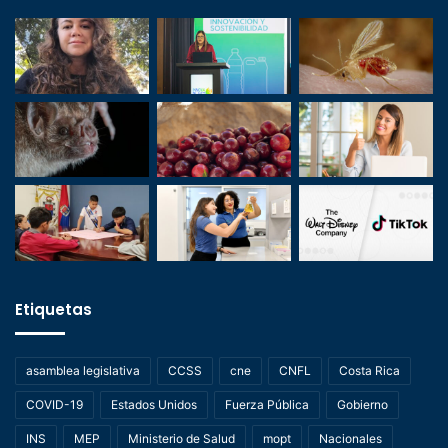
Etiquetas
asamblea legislativa
CCSS
cne
CNFL
Costa Rica
COVID-19
Estados Unidos
Fuerza Pública
Gobierno
INS
MEP
Ministerio de Salud
mopt
Nacionales