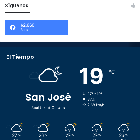
Síguenos
62.660
Fans
El Tiempo
19
℃
San José
27º - 19º
87%
2.68 km/h
Scattered Clouds
27
26
27
27
26
℃
℃
℃
℃
℃