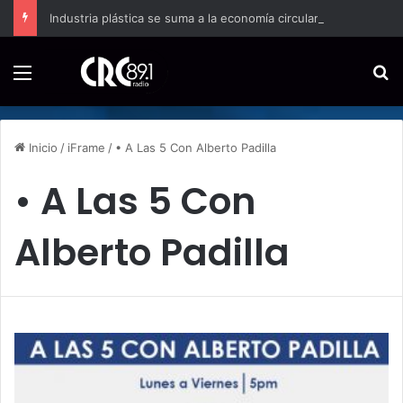
Industria plástica se suma a la economía circular
Menú
B
Inicio
/
iFrame
/
• A Las 5 Con Alberto Padilla
• A Las 5 Con
Alberto Padilla