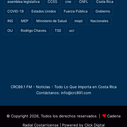
asamblea legislativa
CCSS
cne
CNFL
Costa Rica
COVID-19
Estados Unidos
Fuerza Pública
Gobierno
INS
MEP
Ministerio de Salud
mopt
Nacionales
OIJ
Rodrigo Chaves.
TSE
ucr
CRC89.1 FM - Noticias - Todo Lo Que Importa en Costa Rica
Contáctanos: info@crc891.com
© Copyright 2026, Todos los derechos reservados |
Cadena
Radial Costarricense
| Powered by
Click Digital