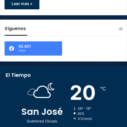
Leer más »
Síguenos
62.621
Fans
El Tiempo
20
℃
San José
26º - 18º
85%
3.13 km/h
Scattered Clouds